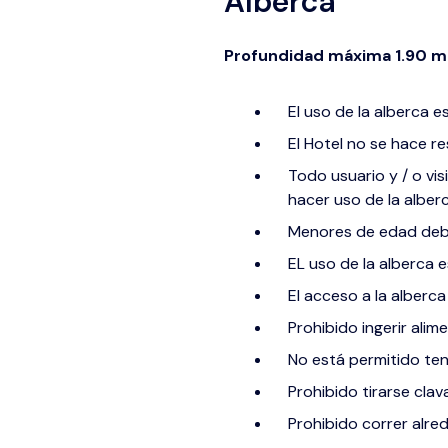
Alberca
Profundidad máxima 1.90 m
El uso de la alberca 
El Hotel no se hace r
Todo usuario y / o vi
hacer uso de la alberc
Menores de edad debe
EL uso de la alberca 
El acceso a la alberca
Prohibido ingerir alim
No está permitido tene
Prohibido tirarse clav
Prohibido correr alred