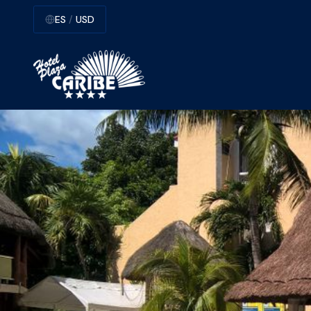
ES
/
USD