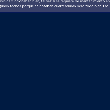
rvicios funcionaban bien, tal vez si se requiere de mantenimiento en
gunos techos porque se notaban cuarteaduras pero todo bien. Las
bercas limpias y su servicio de restaurante me parece una buena
ción en relación calidad precio