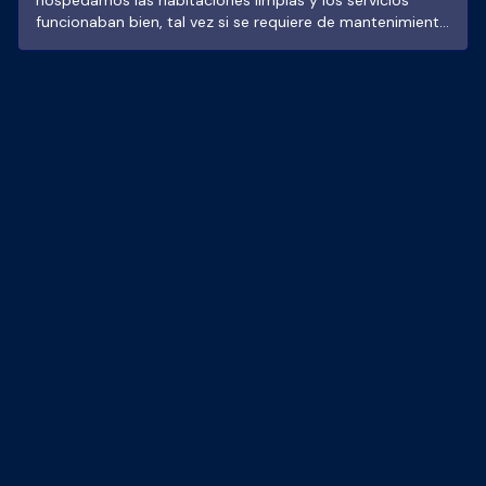
hospedamos las habitaciones limpias y los servicios
funcionaban bien, tal vez si se requiere de mantenimiento
en algunos techos porque se notaban cuarteaduras pero
todo bien. Las albercas limpias y su servicio de
restaurante me parece una buena opción en relación
calidad precio